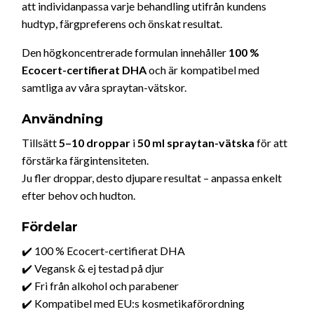
att individanpassa varje behandling utifrån kundens
hudtyp, färgpreferens och önskat resultat.
Den högkoncentrerade formulan innehåller
100 %
Ecocert-certifierat DHA
och är kompatibel med
samtliga av våra spraytan-vätskor.
Användning
Tillsätt
5–10 droppar
i
50 ml spraytan-vätska
för att
förstärka färgintensiteten.
Ju fler droppar, desto djupare resultat – anpassa enkelt
efter behov och hudton.
Fördelar
✔️ 100 % Ecocert-certifierat DHA
✔️ Vegansk & ej testad på djur
✔️ Fri från alkohol och parabener
✔️ Kompatibel med EU:s kosmetikaförordning